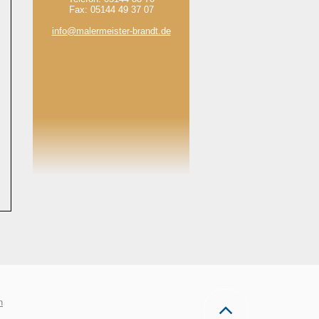
Fax:
05144 49 37 07
info@malermeister-brandt.de
n