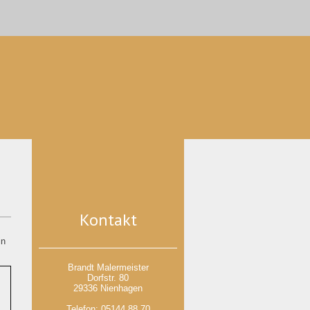
Kontakt
in
Brandt Malermeister
Dorfstr. 80
29336 Nienhagen
Telefon:
05144 88 70