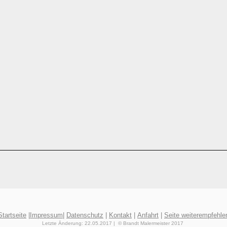
Startseite
|
Impressum
|
Datenschutz
|
Kontakt
|
Anfahrt
|
Seite weiterempfehle
Letzte Änderung: 22.05.2017 | © Brandt Malermeister 2017